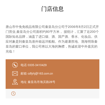
门店信息
唐山市中免免税品有限公司秦皇岛分公司于2006年8月2日正式开
门营业,秦皇岛分公司面积约80平方米， 据统计，汇聚了近200个
国际知名品牌，涵盖了进口烟、酒、国产酒、香水、化妆品。供
应对象是到秦皇岛港外籍远洋船舶。作为避暑胜地、渤海明珠秦
皇岛的窗口单位，我公司将以大海的胸襟，热诚欢迎中外嘉宾的
光临！
电话
0335-3410429
邮箱
cdfyhj@163.com.cn
地址
秦皇岛市海滨路28号