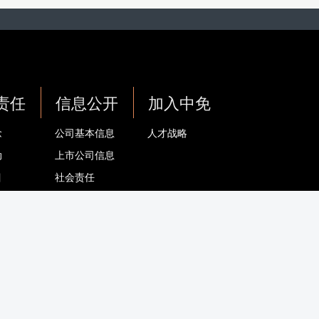
责任
信息公开
加入中免
念
公司基本信息
人才战略
动
上市公司信息
目
社会责任
品牌宣传
告
企业文化
则
其他信息