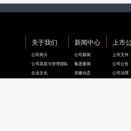
关于我们
新闻中心
上市
公司简介
公司新闻
上市文件
公司高层与管理团队
集团要闻
公司公告
企业文化
党建动态
公司治理
成员企业
公告公示
财务报告
投资者联
投资者互
投资者教
资本市场