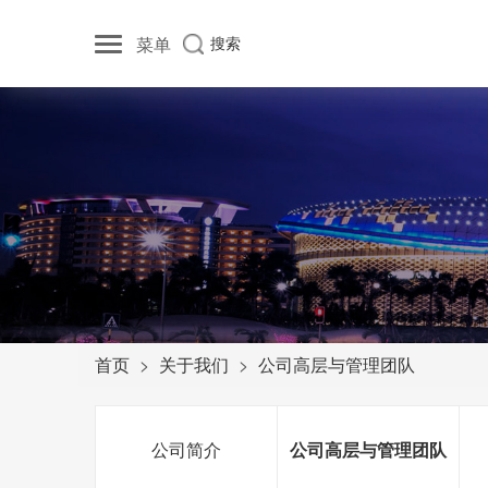
菜单
搜索
首页
关于我们
公司高层与管理团队
公司简介
公司高层与管理团队