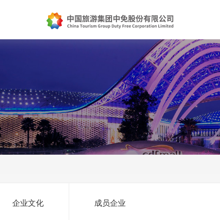
企业文化
成员企业