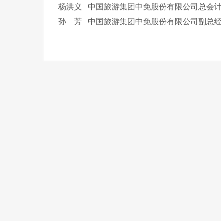
杨洪义 中国旅游集团中免股份有限公司总会
孙
芳 中国旅游集团中免股份有限公司副总