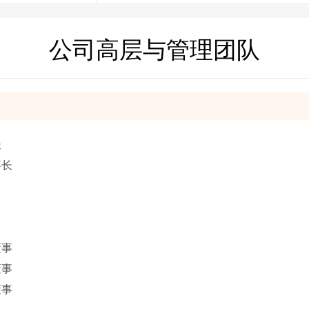
公司高层与管理团队
长
事长
董事
董事
董事