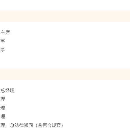
会主席
监事
监事
、总经理
经理
经理
经理
经理、总法律顾问（首席合规官）