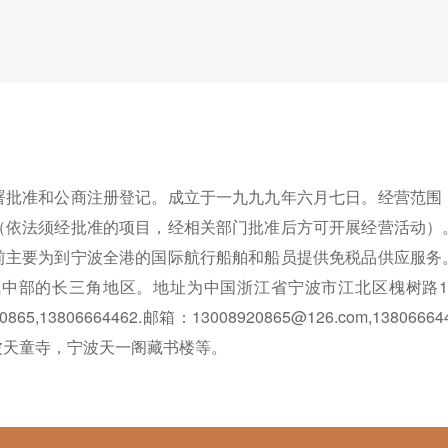
署批准和公商注册登记。成立于一九九九年六月七日。经营范围
（依法须经批准的项目，经相关部门批准后方可开展经营活动）
前主要为到宁波全港的国际航行船舶和船员提供免税品供应服务
部的长三角地区。地址为中国浙江省宁波市江北区槐树路146号
8920865,13806664462.邮箱：13008920865@126.com,13
波天童寺，宁波天一阁藏书楼等。